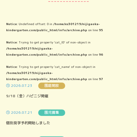
Notice
: Undefined offset: 0 in
/home/xs301219/nijigaoka-
kindergarten.com/public_html/info/archive.php
on line
95
Notice
: Trying to get property 'cat_ID' of non-object in
/home/xs301219/nijigaoka-
kindergarten.com/public_html/info/archive.php
on line
96
Notice
: Trying to get property 'cat_name' of non-object in
/home/xs301219/nijigaoka-
kindergarten.com/public_html/info/archive.php
on line
97
2026.07.23
園庭開放
9/18（金）ハピニジ開催
2026.07.21
園児募集
個別見学予約開始しました